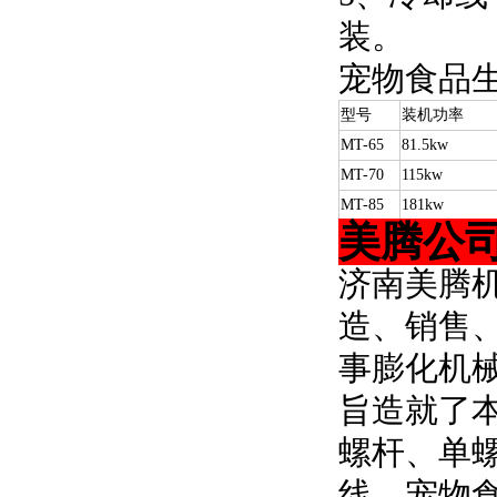
装。
宠物食品
型号
装机功率
MT-65
81.5kw
MT-70
115kw
MT-85
181kw
美腾公
济南美腾
造、销售
事膨化机
旨造就了
螺杆、单
线、宠物