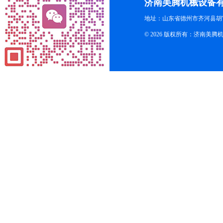
济南美腾机械设备
地址：山东省德州市齐河县胡
© 2026 版权所有：济南美