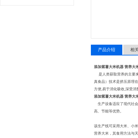
产品介绍
相
添加紫薯大米机器 营养大
是人类获取营养的主要来源
真食品）技术是挤压原理在
方便,易于消化吸收,深受消
添加紫薯大米机器 营养大
生产设备适应了现代社会
高、节能等优势。
该生产线可采用大米、小
营养大米，其食用方法与