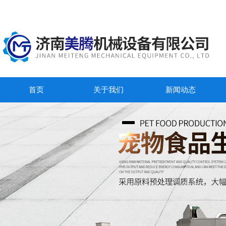
首页
关于我们
新闻动态