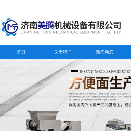
首页
关于我们
新闻动态