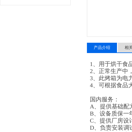
产品介绍
相
1、用于烘干食
2、正常生产中
3、此烤箱为电
4、可根据食品
国内服务：
A、提供基础配
B、设备质保一
C、提供厂房设
D、负责安装调