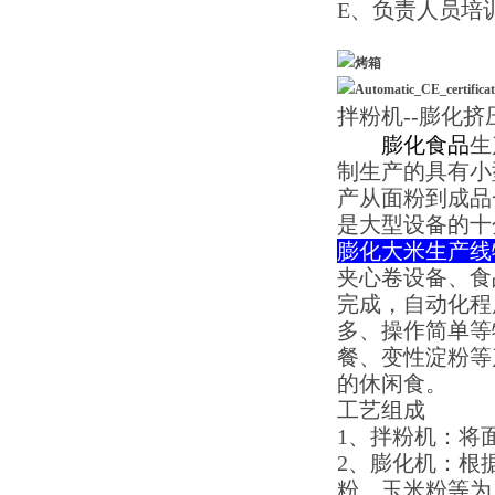
E、负责人员培
拌粉机--膨化挤
膨化
膨化食品
生
制生产的具有小
产从面粉到成品
是大型设备的十
膨化大米生产线
夹心卷设备、食
完成，自动化程
多、操作简单等
餐、变性淀粉等
的休闲食。
工艺组成
1、拌粉机：将
2、膨化机：根据生
粉、玉米粉等为