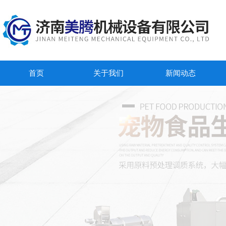
首页
关于我们
新闻动态