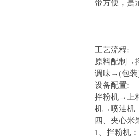
带方便，是
工艺流程:
原料配制→
调味→(包装
设备配置:
拌粉机→上
机→喷油机→
四、夹心米
1、拌粉机