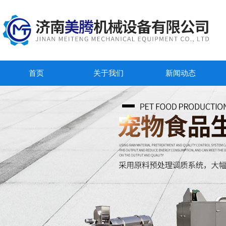
首页
关于我们
新闻动态