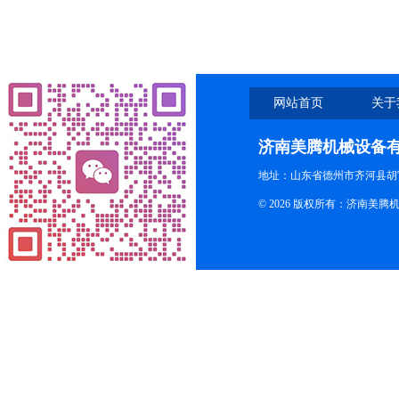
化机
网站首页
关于
济南美腾机械设备
地址：山东省德州市齐河县胡
© 2026 版权所有：济南美