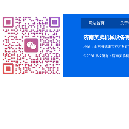
网站首页
关于
济南美腾机械设备
地址：山东省德州市齐河县胡
© 2026 版权所有：济南美