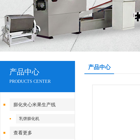
产品中心
产品中心
PRODUCTS CENTER
膨化夹心米果生产线
乳饼膨化机
查看更多