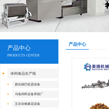
产品中心
产品中心
PRODUCTS CENTER
休闲食品生产线
膨化锅巴机器设备
乌龟饲料设备养殖厂
五谷杂粮麻花设备