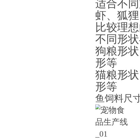
适合不同
虾、狐狸
比较理想
不同形状
狗粮形状
形等
猫粮形状
形等
鱼饲料尺