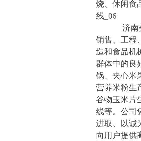
济南美腾
销售、工程
造和食品机
群体中的良
锅、夹心米
营养米粉生
谷物玉米片
线等。公司
进取、以诚
向用户提供