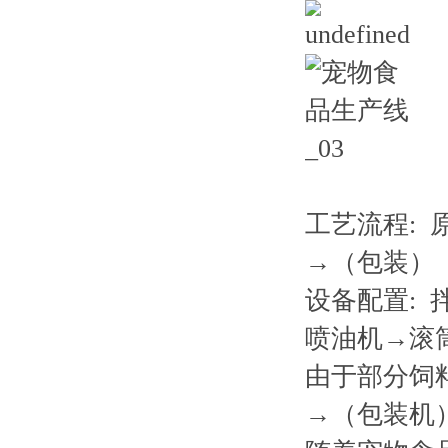
工艺流程:
→（包装）
设备配置:
喷油机→滚
由于部分饲
→（包装机