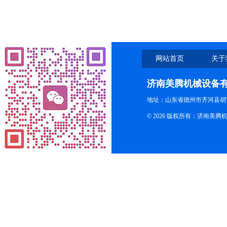
网站首页
关于
济南美腾机械设备
地址：山东省德州市齐河县胡
© 2026 版权所有：济南美