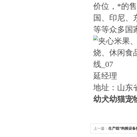
价位，*的
国、印尼、
等等众多国
延经理
地址：山东
幼犬幼猫宠
上一篇：
生产线*狗粮设备