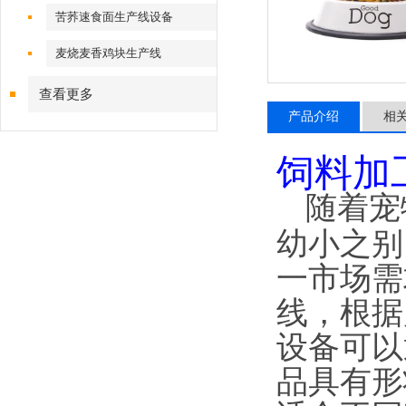
苦荞速食面生产线设备
麦烧麦香鸡块生产线
查看更多
产品介绍
相
饲料加
随着宠
幼小之别
一市场需
线，根据
设备可以
品具有形