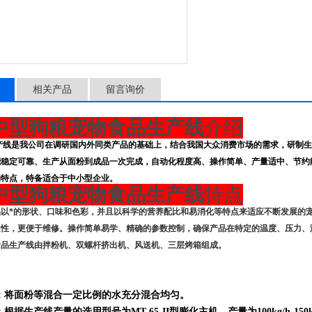
相关产品
留言询价
中型狗粮宠物食品生产线
介绍
产线是我公司在调研国内外同类产品的基础上，结合我国大众消费市场的需求，研制生
能稳定可靠、生产从面粉到成品一次完成，自动化程度高、操作简单、产量适中、节约
的特点，特备适合于中小型企业。
中型狗粮宠物食品生产线
特点
品以*的形状、口味和色彩，并且以科学的营养配比和易消化等特点来适应不断发展的
定性，更便于维修。操作简单易学、精确的参数控制，确保产品在特定的温度、压力、
食品生产线由拌粉机、双螺杆挤出机、风送机、三层烤箱组成。
：将面粉等混合一定比例的水充分混合均匀。
根据生产线产量的选用型号为MT-65-II型膨化主机，产量为100kg/h-