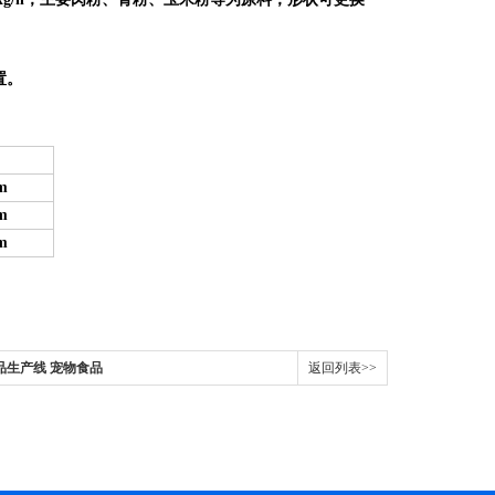
置。
m
m
m
品生产线 宠物食品
返回列表>>