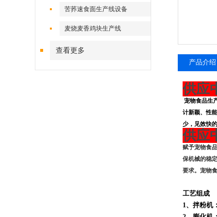
苦荞速食面生产线设备
麦烧麦香鸡块生产线
查看更多
产品介绍
供应
宠物
食品
生
计新颖、性
少，见效快
供应
赋予宠物食
保机械的稳
要求。宠物
工艺组成
1
、拌粉机
2
、膨化机：