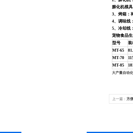
膨化机模具
3
、烤箱：
4
、调味线
5
、冷却线
宠物食品生
型号
装
MT-65
81
MT-70
11
MT-85
18
大产量自动
上一篇：
方