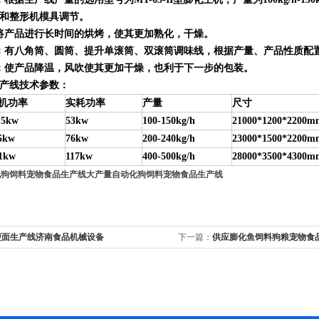
和整形机模具调节。
将产品进行长时间的烘烤，使其更加熟化，干燥。
：有八角筒、圆筒、提升单滚筒、双滚筒调味线，根据产量、产品性质配
：使产品降温，风吹使其更加干燥，也利于下一步的包装。
产线技术参数：
机功率
实耗功率
产量
尺寸
.5kw
53kw
100-150kg/h
21000*1200*2200m
5kw
76kw
200-240kg/h
23000*1500*2200m
1kw
117kw
400-500kg/h
28000*3500*4300m
化狗饲料宠物食品生产线
大产量自动化狗饲料宠物食品生产线
便面生产线济南食品机械设备
下一篇：
供应膨化鱼饲料狗粮宠物食
膨化机