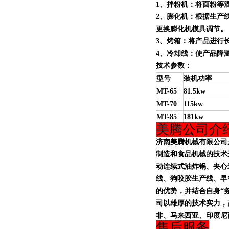
1、拌粉机：将面粉等
2、膨化机：根据生产线产量
更换膨化机模具调节。
3、
烤箱
：
将产品进行
4、冷却线：使产品降
技术参数：
型号
装机功率
MT-65
81.5kw
MT-70
115kw
MT-85
181kw
美腾公司介
济南美腾机械有限公司
制造和食品机械的技术
动连续式油炸锅、夹心
线、狗咬胶生产线、早
的优势，并结合自身“
司以雄厚的技术实力，
非、马来西亚、印度尼
售后服务