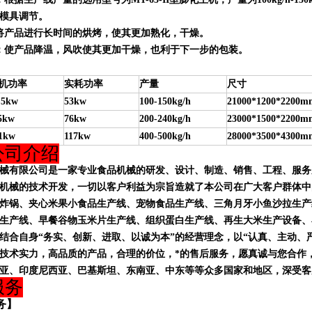
模具调节。
将产品进行长时间的烘烤，使其更加熟化，干燥。
：使产品降温，风吹使其更加干燥，也利于下一步的包装。
机功率
实耗功率
产量
尺寸
.5kw
53kw
100-150kg/h
21000*1200*2200m
5kw
76kw
200-240kg/h
23000*1500*2200m
1kw
117kw
400-500kg/h
28000*3500*4300m
公司介绍
械有限公司是一家专业食品机械的研发、设计、制造、销售、工程、服务
机械的技术开发，一切以客户利益为宗旨造就了本公司在广大客户群体中
炸锅、夹心米果小食品生产线、宠物食品生产线、三角月牙小鱼沙拉生产
生产线、早餐谷物玉米片生产线、组织蛋白生产线、再生大米生产设备、
结合自身“务实、创新、进取、以诚为本”的经营理念，以“认真、主动、
技术实力，高品质的产品，合理的价位，*的售后服务，愿真诚与您合作
亚、印度尼西亚、巴基斯坦、东南亚、中东等等众多国家和地区，深受客
服务
务】