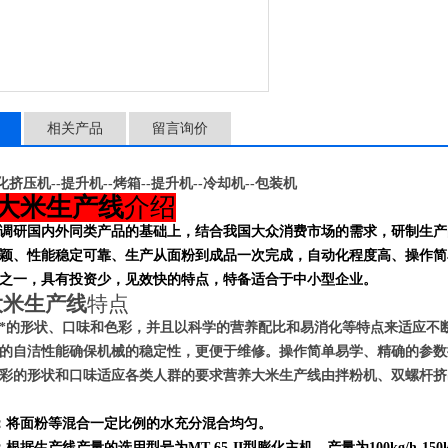
相关产品
留言询价
化挤压机--提升机--烤箱--提升机--冷却机--包装机
食大米生产线
介绍
调研国内外同类产品的基础上，结合我国大众消费市场的需求，研制生产
颖、性能稳定可靠、生产从面粉到成品一次完成，自动化程度高、操作简
之一，具有投资少，见效快的特点，特备适合于中小型企业。
大米生产线
特点
*的形状、口味和色彩，并且以科学的营养配比和易消化等特点来适应不
的自洁性能确保机械的稳定性，更便于维修。操作简单易学、精确的参数
彩的形状和口味适应
各类人群
的要求
营养大米
生产线由拌粉机、双螺杆挤
：将面粉等混合一定比例的水充分混合均匀。
根据生产线产量的选用型号为MT-65-II型膨化主机，产量为100kg/h-150k