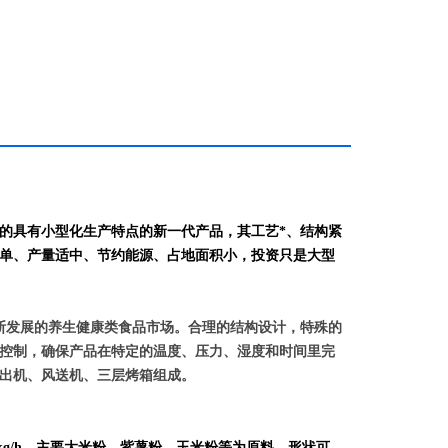
的具有小型化生产特点的新一代产品，其工艺*、结构紧
单、产量适中、节约能源、占地面积小，投资只是大型
断发展的
养生健康类食品
市场。合理的结构设计，特殊的
控制，确保产品在特定的温度、压力、湿度和时间里完
出机、风送机、三层烤箱组成。
g/h，主要
大米
粉、
紫薯
粉、
玉米粉等为原料，形状可