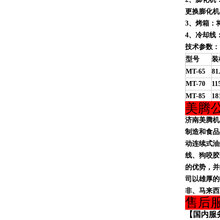
更换膨化机
3、
烤箱
：
4、冷却线
技术参数：
型号
装
MT-65
81
MT-70
11
MT-85
18
美腾
济南美腾机
制造和食品
动连续式油
线、狗咬胶
的优势，并
司以雄厚的
非、马来西
售后
【国内服