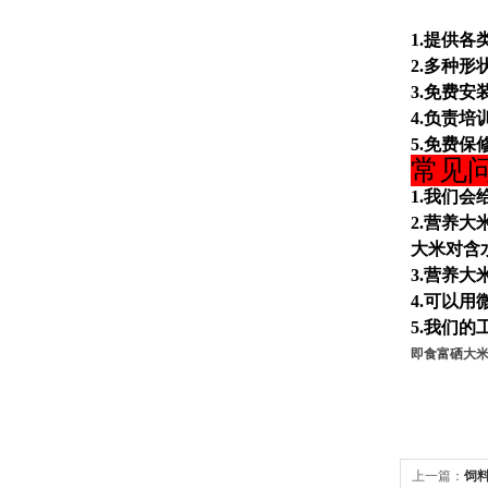
1.提供各
2.多种形
3.免费安
4.负责培
5.免费保
常见
1.我们
2.营养
大米对含
3.营养
4.可以
5.我们
即食富硒大
上一篇：
饲