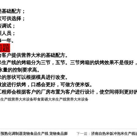
类基础配方；
状可供选择；
装调试；
训人员；
修一年。
问题
会给客户提供营养大米的基础配方。
大米生产线的烤箱分为三节，五节。三节烤箱的烘烤效果不是很好
水量的控制要求高。
大米的形状可以根据模具进行改变。
用微波进行烘烤，口感会更好，可做方便米饭。
的工程师会根据客户的厂房布置为客户进行设计，使空间得到更好
米生产线营养大米设备
即食富硒大米生产线营养大米设备
料预熟化调制器宠物食品生产线 宠物食品膨
下一篇：
济南自热米饭冲泡米生产线