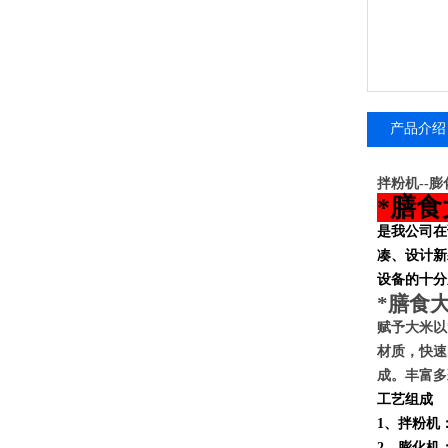
产品介绍
拌粉机--膨
*膳
是我公司在
凑、设计新
设备的十分
*膳食
赋予
大米
以
材质，快速
成。丰富多
工艺组成
1、拌粉机
2、膨化机：