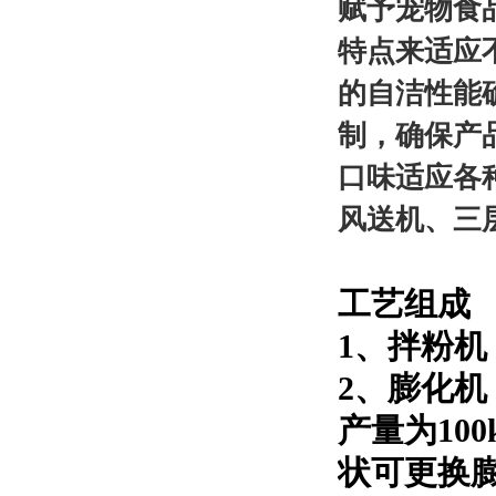
赋予宠物食
特点来适应
的自洁性能
制，确保产
口味适应各
风送机、三
工艺组成
1
、拌粉机
2
、膨化机
产量为100
状可更换