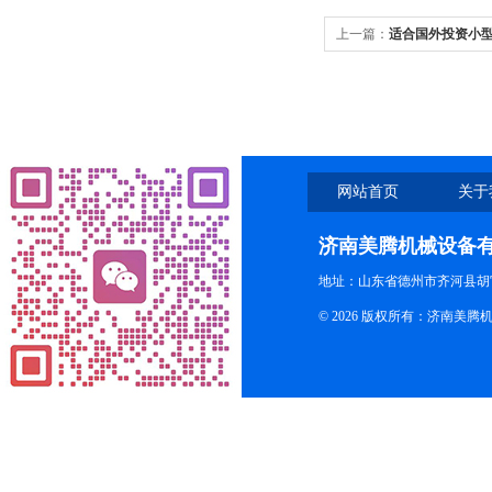
上一篇：
适合国外投资小
网站首页
关于
济南美腾机械设备
地址：山东省德州市齐河县胡
© 2026 版权所有：济南美