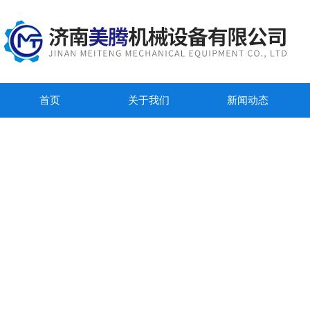
首页
关于我们
新闻动态