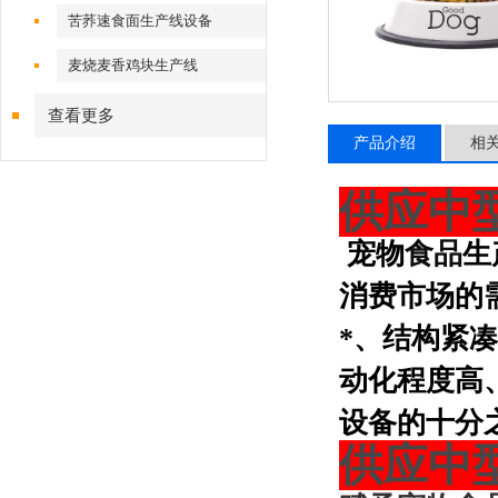
苦荞速食面生产线设备
麦烧麦香鸡块生产线
查看更多
产品介绍
相
供应中
宠物
食品
生
消费市场的
*、结构紧
动化程度高
设备的十分
供应中