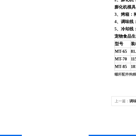
膨化机模具
3
、烤箱：
4
、调味线
5
、冷却线
宠物食品生
型号
装
MT-65
81
MT-70
11
MT-85
18
螺杆配件狗
上一篇：
调