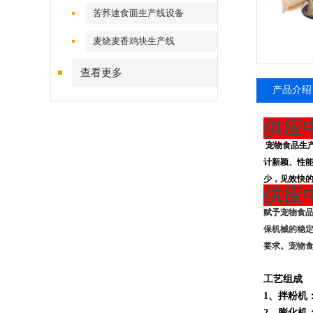
苦荞速食面生产线设备
麦烧麦香鸡块生产线
查看更多
产品介绍
供应
宠物
食品
生
计新颖、性
少，见效快
供应
赋予宠物食
保机械的稳
要求。宠物
工艺组成
1
、拌粉机
2
、膨化机：