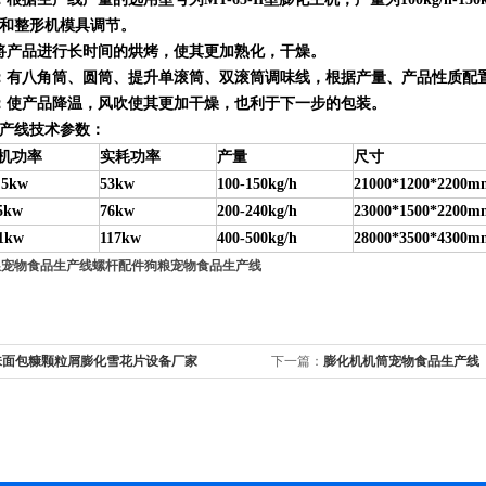
和整形机模具调节。
将产品进行长时间的烘烤，使其更加熟化，干燥。
：有八角筒、圆筒、提升单滚筒、双滚筒调味线，根据产量、产品性质配
：使产品降温，风吹使其更加干燥，也利于下一步的包装。
产线技术参数：
机功率
实耗功率
产量
尺寸
.5kw
53kw
100-150kg/h
21000*1200*2200m
5kw
76kw
200-240kg/h
23000*1500*2200m
1kw
117kw
400-500kg/h
28000*3500*4300m
粮宠物食品生产线
螺杆配件狗粮宠物食品生产线
味面包糠颗粒屑膨化雪花片设备厂家
下一篇：
膨化机机筒宠物食品生产线