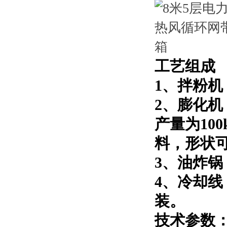
工艺组成
1、拌粉
2、膨化机
产量为100k
料，形状
3、油炸锅
4、冷却
装。
技术参数