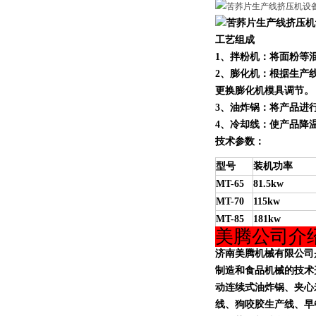
工艺组成
1、拌粉机：将面粉等
2、膨化机：根据生产线产量
更换膨化机模具调节。
3、油炸锅
：
将产品进
4、冷却线：使产品降
技术参数：
型号
装机功率
MT-65
81.5kw
MT-70
115kw
MT-85
181kw
美腾公司介
济南美腾机械有限公司
制造和
食品机械
的技术
动连续式油炸锅、夹心
线、狗咬胶生产线、早