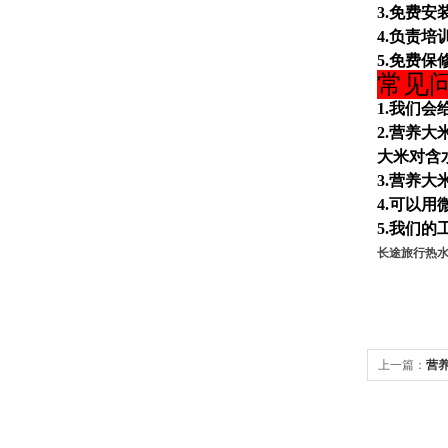
3.免费安
4.负责培
5.免费保
常见
1.我们
2.营养
大米对含
3.营养
4.可以
5.我们
长途旅行热
上一篇：
营