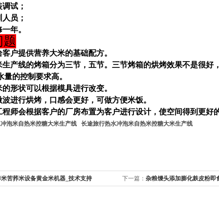
装调试；
训人员；
修一年。
问题
会给客户提供营养大米的基础配方。
大米生产线的烤箱分为三节，五节。三节烤箱的烘烤效果不是很好
水量的控制要求高。
大米的形状可以根据模具进行改变。
用微波进行烘烤，口感会更好，可做方便米饭。
的工程师会根据客户的厂房布置为客户进行设计，使空间得到更好
水冲泡米自热米控糖大米生产线
长途旅行热水冲泡米自热米控糖大米生产线
养米苦荞米设备黄金米机器_技术支持
下一篇：
杂粮馒头添加膨化麸皮粉即