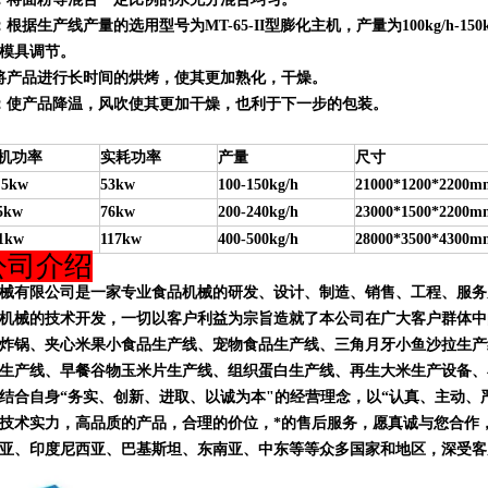
根据生产线产量的选用型号为MT-65-II型膨化主机，产量为100kg/h-150k
模具调节。
将产品进行长时间的烘烤，使其更加熟化，干燥。
：使产品降温，风吹使其更加干燥，也利于下一步的包装。
机功率
实耗功率
产量
尺寸
.5kw
53kw
100-150kg/h
21000*1200*2200m
5kw
76kw
200-240kg/h
23000*1500*2200m
1kw
117kw
400-500kg/h
28000*3500*4300m
公司介绍
械有限公司是一家专业
食品机械
的研发、设计、制造、销售、工程、服务
机械
的技术开发，一切以客户利益为宗旨造就了本公司在广大客户群体中
炸锅、夹心米果小食品生产线、宠物食品生产线、三角月牙小鱼沙拉生产
生产线、早餐谷物玉米片生产线、组织蛋白生产线、再生大米生产设备、
结合自身“务实、创新、进取、以诚为本"的经营理念，以“认真、主动、
技术实力，高品质的产品，合理的价位，*的售后服务，愿真诚与您合作
亚、印度尼西亚、巴基斯坦、东南亚、中东等等众多国家和地区，深受客