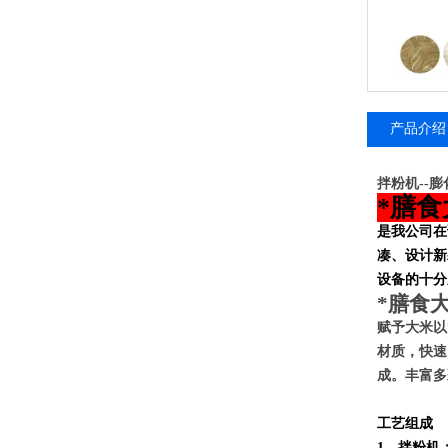
产品介绍
拌粉机--膨
*膳
是我公司在
凑、设计新
设备的十分
*膳食
赋予
大米
以
材质，快速
成。丰富多
工艺组成
1、拌粉机