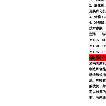
2、膨化机：
更换膨化机
3、
烤箱
：
4、冷却线
技术参数：
型号
装
MT-65
81
MT-70
11
MT-85
18
美腾
济南美腾机
制造和
食品
动连续式油
线、狗咬胶
的优势，并
司以雄厚的
非、马来西