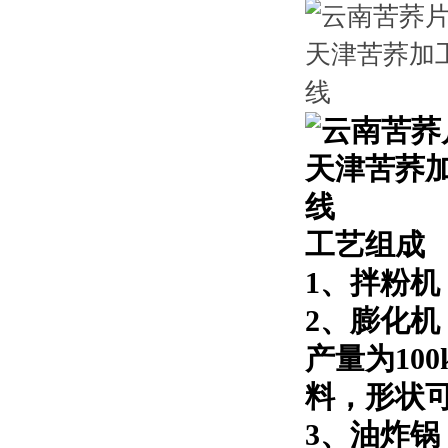
工艺组成
1、拌粉
2、膨化机
产量为100k
料，形状
3、油炸锅