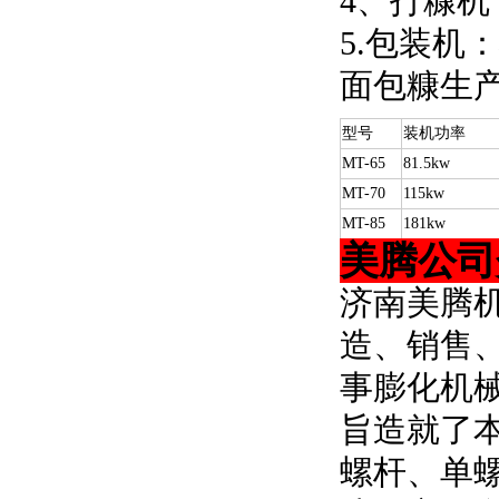
4
、
打糠机
5.包装机
面包糠生
型号
装机功率
MT-65
81.5kw
MT-70
115kw
MT-85
181kw
美腾公司
济南美腾
造、销售
事膨化机
旨造就了
螺杆、单