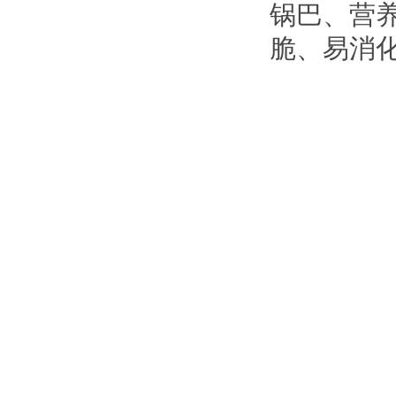
锅巴、营
脆、易消