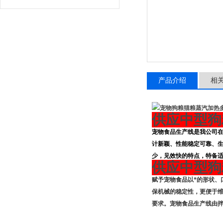
产品介绍
相
供应中型狗
宠物
食品
生产线是我公司
计新颖、性能稳定可靠、
少，见效快的特点，特备
供应中型狗
赋予宠物食品以*的形状、
保机械的稳定性，更便于
要求。宠物食品生产线由