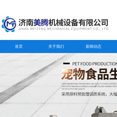
首页
关于我们
新闻动态