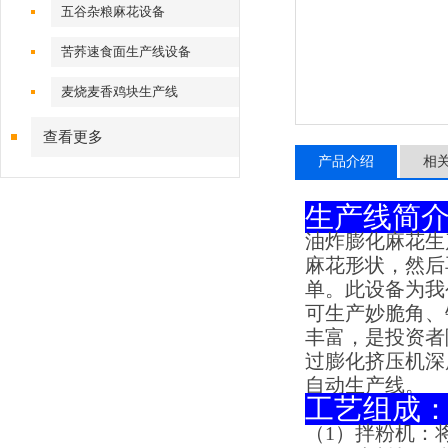
五谷杂粮麻花设备
苦荞速食面生产线设备
麦烧麦香鸡块生产线
查看更多
产品介绍
相
生产线简
油炸膨化麻花生
麻花形状，然后
单。此设备为我
可生产
妙脆角
、
丰富，是投资者
过膨化挤压机深
自动生产线。
工艺组成
（1）拌粉机：