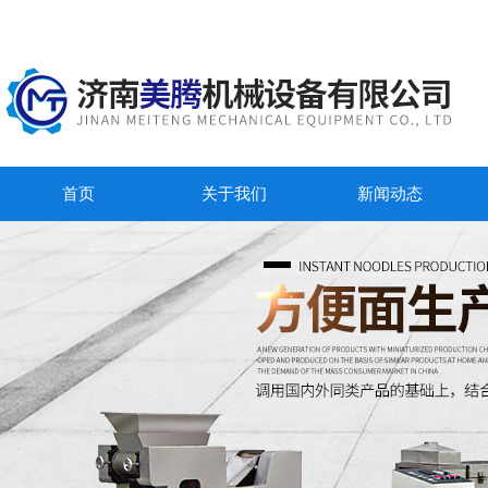
首页
关于我们
新闻动态