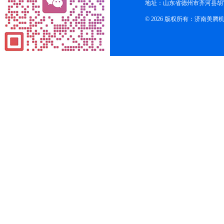
地址：山东省德州市齐河县胡
© 2026 版权所有：济南美