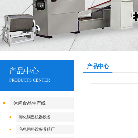
产品中心
产品中心
PRODUCTS CENTER
休闲食品生产线
膨化锅巴机器设备
乌龟饲料设备养殖厂