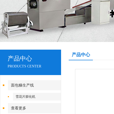
产品中心
产品中心
PRODUCTS CENTER
面包糠生产线
雪花片膨化机
查看更多