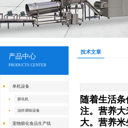
技术文章
产品中心
PRODUCTS CENTER
单机设备
随着生活条
膨化机
注。营养大
油炸调味设备
大。营养米
宠物膨化食品生产线