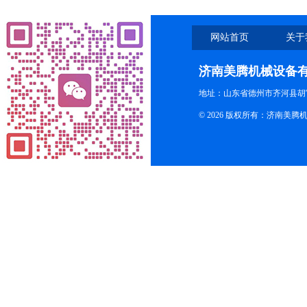
网站首页
关于
济南美腾机械设备
地址：山东省德州市齐河县胡
© 2026 版权所有：济南美