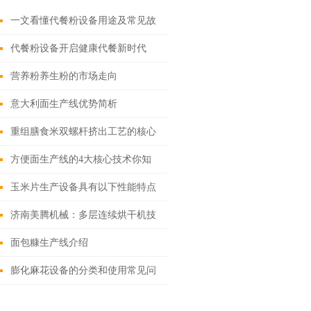
一文看懂代餐粉设备用途及常见故
障处理
代餐粉设备开启健康代餐新时代
营养粉养生粉的市场走向
意大利面生产线优势简析
重组膳食米双螺杆挤出工艺的核心
技术优势
方便面生产线的4大核心技术你知
道几点？
玉米片生产设备具有以下性能特点
济南美腾机械：多层连续烘干机技
术解析
面包糠生产线介绍
膨化麻花设备的分类和使用常见问
题盘点