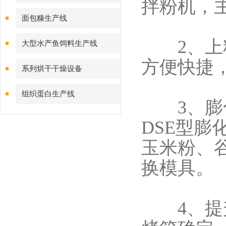
拌粉机，
面包糠生产线
2、上料
大型水产鱼饲料生产线
方便快捷
系列烘干干燥设备
组织蛋白生产线
3、膨化
DSE型膨化
玉米粉、
换模具。
4、提升