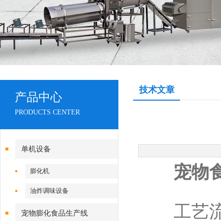
技术文章
产品中心
PRODUCTS CENTER
单机设备
宠物
膨化机
油炸调味设备
工艺流程
宠物膨化食品生产线