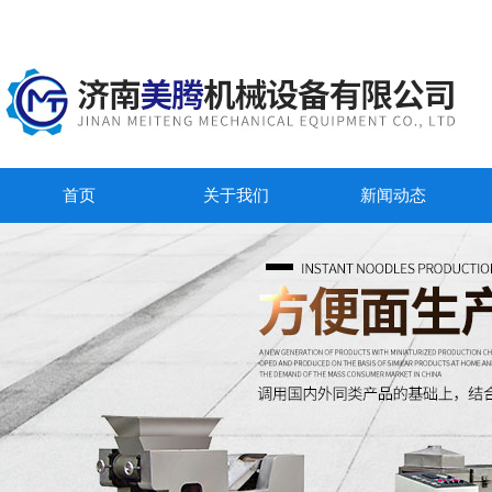
首页
关于我们
新闻动态