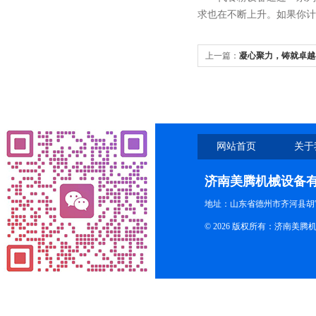
求也在不断上升。如果你计
上一篇：
凝心聚力，铸就卓越
公司成功举办第四季度团队建
网站首页
关于
济南美腾机械设备
地址：山东省德州市齐河县胡
© 2026 版权所有：济南美