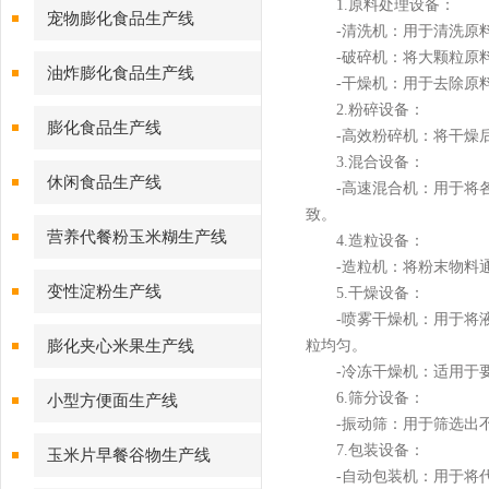
1.原料处理设备：
宠物膨化食品生产线
-清洗机：用于清洗原料
-破碎机：将大颗粒原料
油炸膨化食品生产线
-干燥机：用于去除原料
2.粉碎设备：
膨化食品生产线
-高效粉碎机：将干燥后
3.混合设备：
休闲食品生产线
-高速混合机：用于将各
致。
营养代餐粉玉米糊生产线
4.造粒设备：
-造粒机：将粉末物料通
变性淀粉生产线
5.干燥设备：
-喷雾干燥机：用于将液
膨化夹心米果生产线
粒均匀。
-冷冻干燥机：适用于要
6.筛分设备：
小型方便面生产线
-振动筛：用于筛选出不
7.包装设备：
玉米片早餐谷物生产线
-自动包装机：用于将代