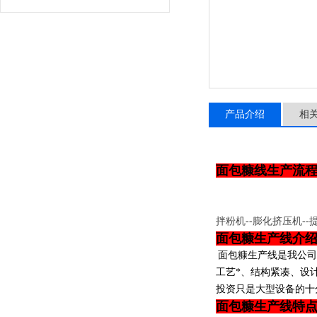
产品介绍
相
面包糠线生产流
拌粉机--膨化挤压机--提
面包糠生产线介
面包糠
生产线是我公司
工艺*、结构紧凑、设
投资只是大型设备的十
面包糠生产线特