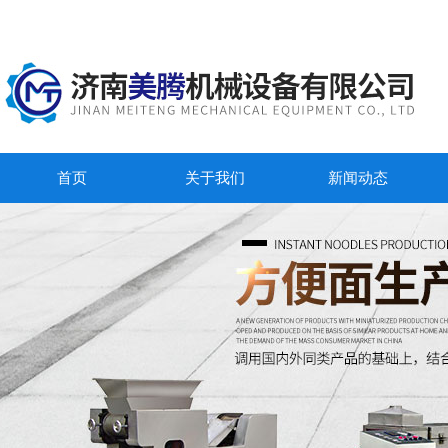
首页
关于我们
新闻动态