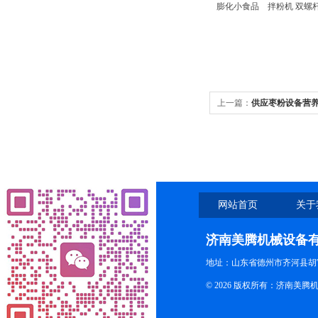
膨化小食品 拌粉机 双螺杆
上一篇：
供应枣粉设备营养
网站首页
关于
济南美腾机械设备
地址：山东省德州市齐河县胡
© 2026 版权所有：济南美