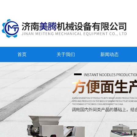
首页
关于我们
新闻动态