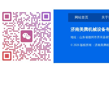
网站首页
关于
济南美腾机械设备
地址：山东省德州市齐河县胡
© 2026 版权所有：济南美