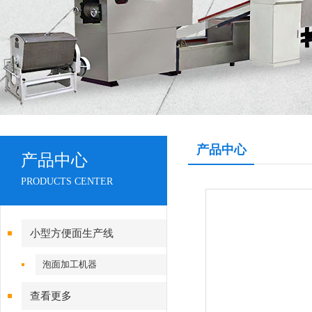
产品中心
产品中心
PRODUCTS CENTER
小型方便面生产线
泡面加工机器
查看更多