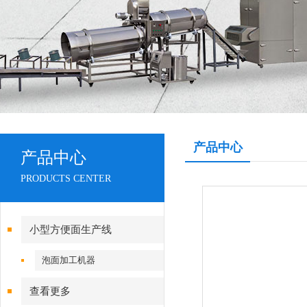
产品中心
产品中心
PRODUCTS CENTER
小型方便面生产线
泡面加工机器
查看更多