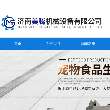
首页
关于我们
新闻动态