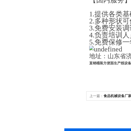
【国内服务
1.提供各类
2.多种形状
3.免费安装
4.负责培训
5.免费保修
地址：山东省济
直销桶装方便面生产线设
上一篇：
食品机械设备厂