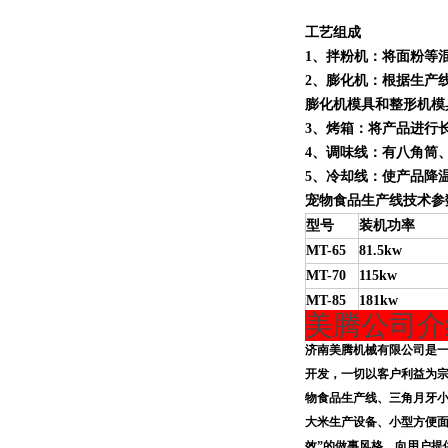
工艺组成
1
、拌粉机：将面粉等
2
、膨化机：根据生产线产
膨化机模具和整形机模
3
、烤箱：将产品进行
4
、调味线：有八角筒
5
、冷却线：使产品降
宠物食品生产线技术参
型号
装机功率
MT-65
81.5kw
MT-70
115kw
MT-85
181kw
美腾公司介
济南美腾机械有限公司是
开发，一切以客户利益为
物食品生产线、三角月牙
大米生产设备、小型方便面
效”的做事风格，向用户提