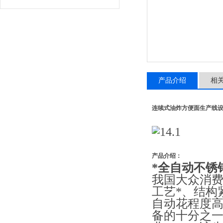
产品介绍
相
连续式油炸方便面生产线
产品介绍：
*全自动不锈
我国大众消
工艺*、结构
自动花程度
备的十分之