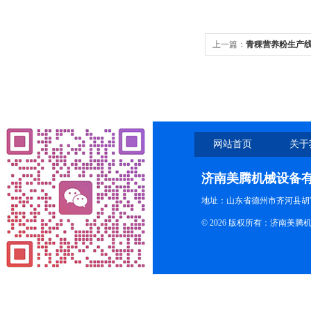
上一篇：
青稞营养粉生产
网站首页
关于
济南美腾机械设备
地址：山东省德州市齐河县胡
© 2026 版权所有：济南美