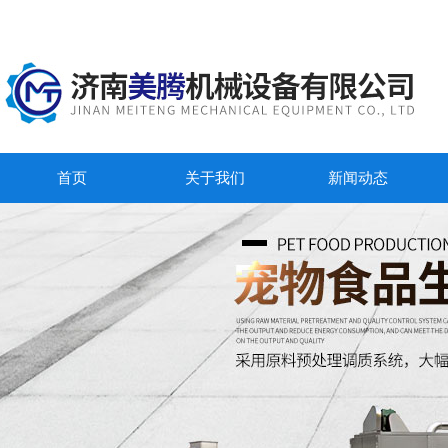
首页
关于我们
新闻动态