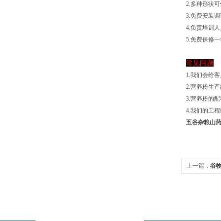
2.多种形状
3.免费安装
4.负责培训
5.免费保修
常见问题
1.我们会给
2.营养粉生
3.营养粉的
4.我们的工
五谷杂粮山
上一篇：
谷