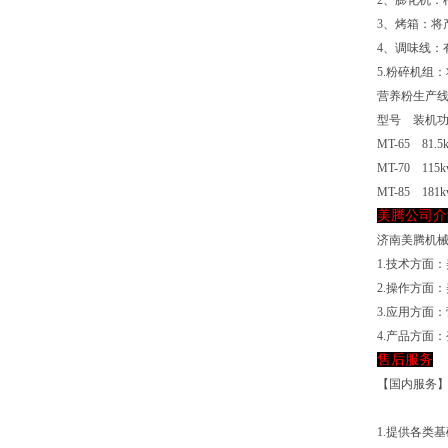
2、膨化机：
3、烤箱：将
4、调味线
5.粉碎机组
营养粉生产
型号 装机
MT-65 81.5
MT-70 115k
MT-85 181k
美腾公司介
济南美腾机
1.技术方面
2.操作方面
3.应用方面
4.产品方面
售后服务
【国内服务
1.提供各类