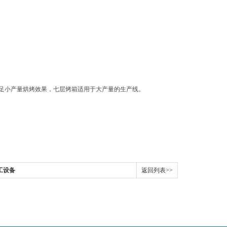
满足小产量烘烤效果，七层烤箱适用于大产量的生产线。
。
工设备
返回列表>>