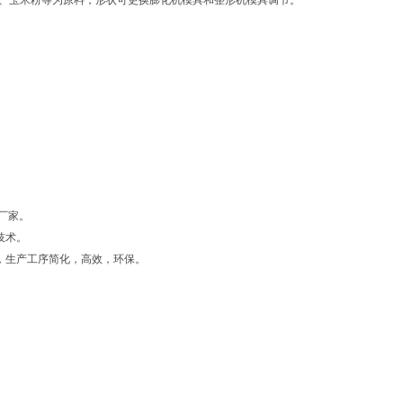
，主要面粉、玉米粉等为原料，形状可更换膨化机模具和整形机模具调节。
厂家。
技术。
，生产工序简化，高效，环保。