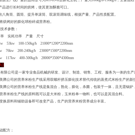
根据生产线产量的选用型号为MT-65-II型膨化主机，产量为100kg/h-150kg/h
产品进行长时间的烘烤，使其更加酥脆可口。
：有八角筒、圆筒、提升单滚筒、双滚筒调味线，根据产量、产品性质配置。
：将烘烤好的膨化球粉碎成营养粉。
线技术参数：
功率 实耗功率 产量 尺寸
kw 53kw 100-150kg/h 21000*1200*2200mm
w 76kw 200-240kg/h 23000*1500*2200mm
w 117kw 400-500kg/h 28000*3500*4300mm
绍
械有限公司是一家专业食品机械的研发、设计、制造、销售、工程、服务为一体的生产
：美腾公司的营养米粉生产线采用双螺杆挤压膨化技术替代传统的蒸煮式米粉生产的新
：美腾公司的营养米粉生产线是集混合，熟化，膨化，杀菌，包装于一体，且无需锅炉
：营养米粉生产线的原料既可以是大米粉，玉米粉单一物料，也可以是其混合料。
：变换原料和辅助设备即可改变产品，生产的营养米粉营养成分丰富。
】
基础配方；