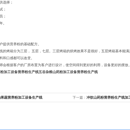
可供选择；
调试；
人员；
一年。
客户提供营养粉的基础配方。
产线的烤箱分为三层， 五层，七层。三层烤箱的烘烤效果不是很好，五层烤箱基本能
配料和口感都可以改变。
程师会根据客户的厂房布置为客户进行设计，使空间得到更好的利用，设备更好的摆放
药粉加工设备营养粉生产线
五谷杂粮山药粉加工设备营养粉生产线
物果蔬营养粉加工设备生产线
下一篇：
冲饮山药粉营养粉生产线加