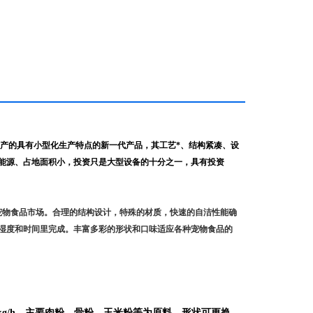
产的具有小型化生产特点的新一代产品，其工艺*、结构紧凑、设
能源、占地面积小，投资只是大型设备的十分之一，具有投资
宠物食品市场。合理的结构设计，特殊的材质，快速的自洁性能确
湿度和时间里完成。丰富多彩的形状和口味适应各种宠物食品的
150kg/h，主要肉粉、骨粉、玉米粉等为原料，形状可更换