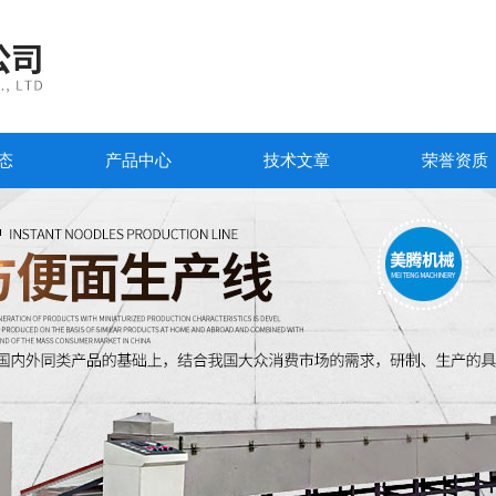
态
产品中心
技术文章
荣誉资质