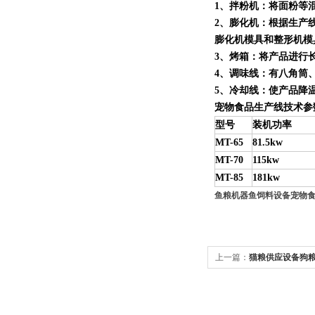
1
、拌粉机：将面粉等
2
、膨化机：根据生产线产
膨化机模具和整形机模
3
、烤箱：将产品进行
4
、调味线：有八角筒
5
、冷却线：使产品降
宠物食品生产线技术参
型号
装机功率
MT-65
81.5kw
MT-70
115kw
MT-85
181kw
鱼粮机器鱼饲料设备宠物
上一篇：
猫粮供应设备狗粮
化机