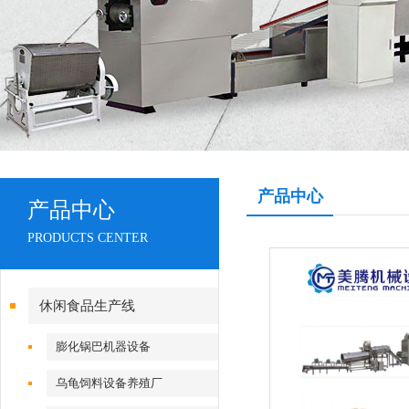
产品中心
产品中心
PRODUCTS CENTER
休闲食品生产线
膨化锅巴机器设备
乌龟饲料设备养殖厂