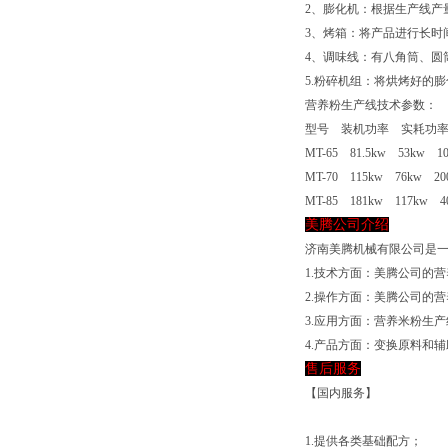
2、膨化机：根据生产线产量的
3、烤箱：将产品进行长时
4、调味线：有八角筒、圆
5.粉碎机组：将烘烤好的
营养粉生产线技术参数：
型号 装机功率 实耗功
MT-65 81.5kw 53kw 100
MT-70 115kw 76kw 200-
MT-85 181kw 117kw 400
美腾公司介绍
济南美腾机械有限公司是
1.技术方面：美腾公司的
2.操作方面：美腾公司的
3.应用方面：营养米粉生
4.产品方面：变换原料和
售后服务
【国内服务】
1.提供各类基础配方；