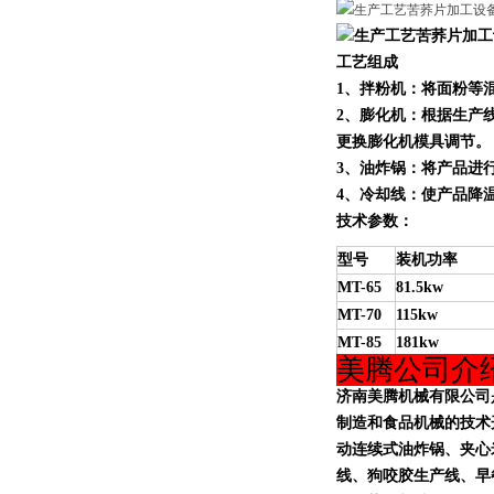
工艺组成
1、拌粉机：将面粉等
2、膨化机：根据生产线产量
更换膨化机模具调节。
3、油炸锅
：
将产品进
4、冷却线：使产品降
技术参数：
型号
装机功率
MT-65
81.5kw
MT-70
115kw
MT-85
181kw
美腾公司介
济南美腾机械有限公司
制造和
食品机械
的技术
动连续式油炸锅、夹心
线、狗咬胶生产线、早