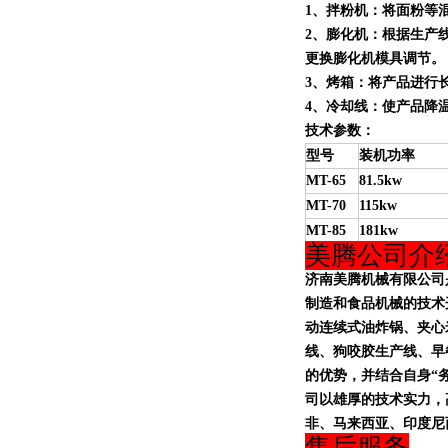
1、拌粉机：将面粉等
2、膨化机：根据生产线产量
更换膨化机模具调节。
3、
烤箱
：
将产品进行
4、冷却线：使产品降
技术参数：
型号
装机功率
MT-65
81.5kw
MT-70
115kw
MT-85
181kw
美腾公司介
济南美腾机械有限公司
制造和
食品机械
的技术
动连续式油炸锅、夹心
线、狗咬胶生产线、早
的优势，并结合自身“
司以雄厚的技术实力，
非、马来西亚、印度尼
售后服务