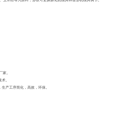
，主要面粉、玉米粉等为原料，形状可更换膨化机模具和整形机模具调节。
厂家。
技术。
，生产工序简化，高效，环保。