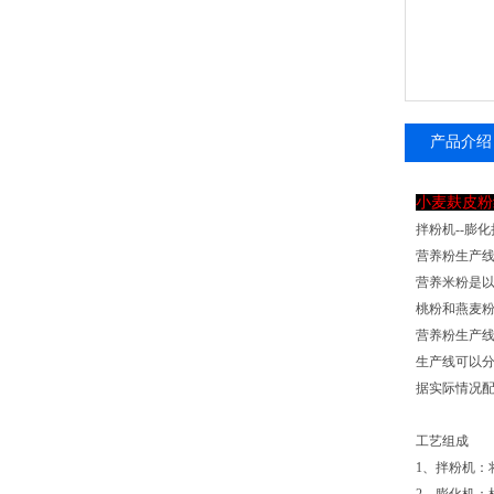
产品介绍
小麦麸皮粉
拌粉机--膨化
营养粉生产
营养米粉是
桃粉和燕麦
营养粉生产
生产线可以
据实际情况
工艺组成
1、拌粉机：