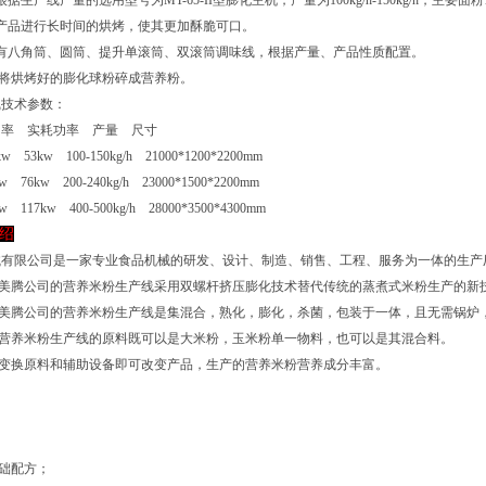
根据生产线产量的选用型号为MT-65-II型膨化主机，产量为100kg/h-150kg/h
产品进行长时间的烘烤，使其更加酥脆可口。
：有八角筒、圆筒、提升单滚筒、双滚筒调味线，根据产量、产品性质配置。
：将烘烤好的膨化球粉碎成营养粉。
线技术参数：
功率 实耗功率 产量 尺寸
kw 53kw 100-150kg/h 21000*1200*2200mm
w 76kw 200-240kg/h 23000*1500*2200mm
w 117kw 400-500kg/h 28000*3500*4300mm
绍
械有限公司是一家专业食品机械的研发、设计、制造、销售、工程、服务为一体的生产
：美腾公司的营养米粉生产线采用双螺杆挤压膨化技术替代传统的蒸煮式米粉生产的新
：美腾公司的营养米粉生产线是集混合，熟化，膨化，杀菌，包装于一体，且无需锅炉
：营养米粉生产线的原料既可以是大米粉，玉米粉单一物料，也可以是其混合料。
：变换原料和辅助设备即可改变产品，生产的营养米粉营养成分丰富。
】
基础配方；