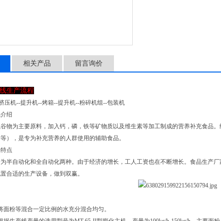
相关产品
留言询价
线生产流程
挤压机--提升机--烤箱--提升机--粉碎机组--包装机
线介绍
以谷物为主要原料，加入钙，磷，铁等矿物质以及维生素等加工制成的营养补充食品。
粉等），是专为补充营养的人群使用的辅助食品。
线特点
分为半自动化和全自动化两种。由于经济的增长，工人工资也在不断增长。食品生产厂
配置合适的生产设备，做到双赢。
将面粉等混合一定比例的水充分混合均匀。