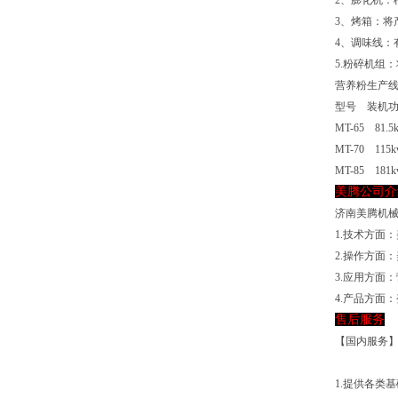
2、膨化机：
3、烤箱：将
4、调味线
5.粉碎机组
营养粉生产
型号 装机
MT-65 81.5
MT-70 115k
MT-85 181k
美腾公司介
济南美腾机
1.技术方面
2.操作方面
3.应用方面
4.产品方面
售后服务
【国内服务
1.提供各类