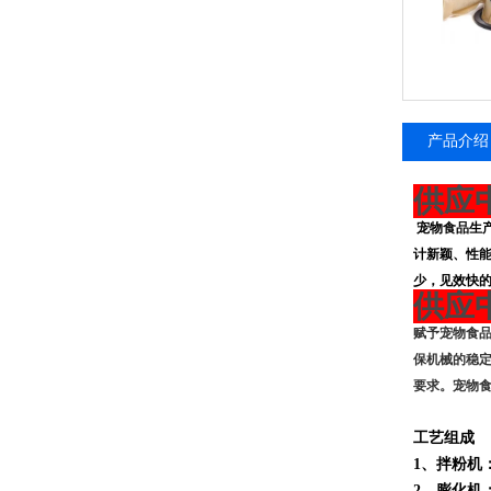
产品介绍
供应
宠物
食品
生
计新颖、性
少，见效快
供应
赋予宠物食
保机械的稳
要求。宠物
工艺组成
1
、拌粉机
2
、膨化机：