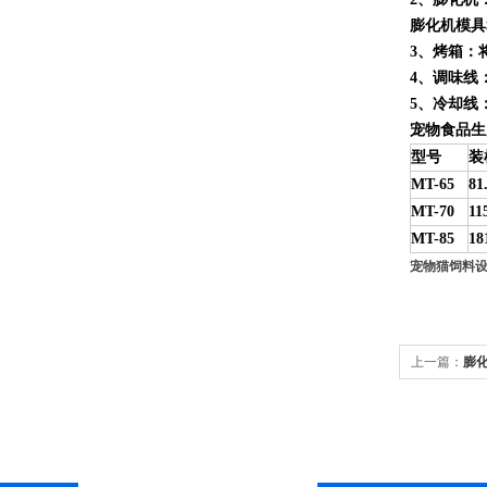
膨化机模具
3
、烤箱：
4
、调味线
5
、冷却线
宠物食品生
型号
装
MT-65
81
MT-70
11
MT-85
18
宠物猫饲料
上一篇：
膨