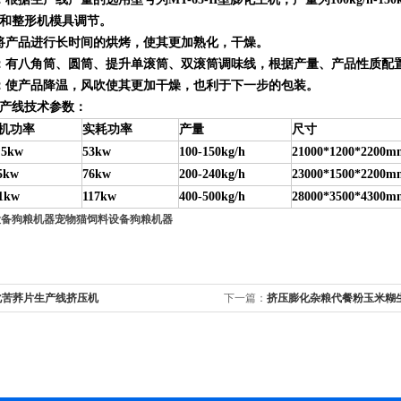
和整形机模具调节。
将产品进行长时间的烘烤，使其更加熟化，干燥。
：有八角筒、圆筒、提升单滚筒、双滚筒调味线，根据产量、产品性质配
：使产品降温，风吹使其更加干燥，也利于下一步的包装。
产线技术参数：
机功率
实耗功率
产量
尺寸
.5kw
53kw
100-150kg/h
21000*1200*2200m
5kw
76kw
200-240kg/h
23000*1500*2200m
1kw
117kw
400-500kg/h
28000*3500*4300m
设备狗粮机器
宠物猫饲料设备狗粮机器
化苦荞片生产线挤压机
下一篇：
挤压膨化杂粮代餐粉玉米糊