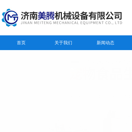
首页
关于我们
新闻动态