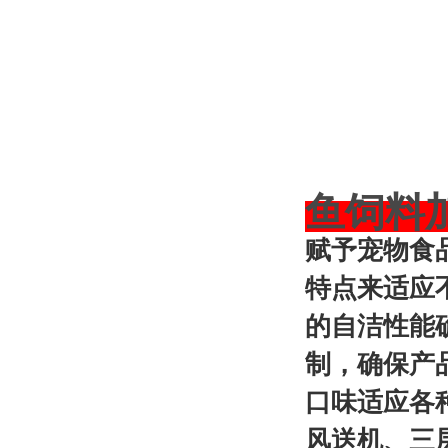
鱼饲料
赋予宠物食
特点来适应
的自洁性能
制，确保产
口味适应各
风送机、三