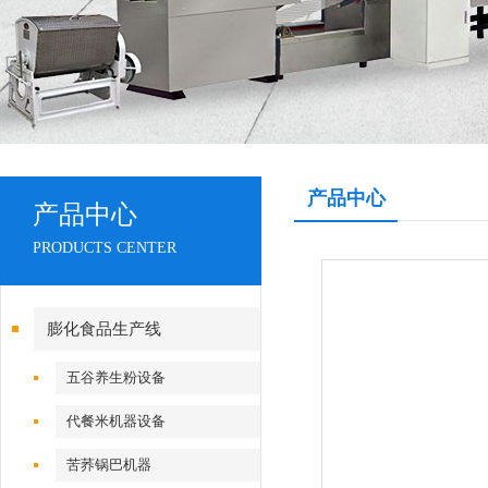
产品中心
产品中心
PRODUCTS CENTER
膨化食品生产线
五谷养生粉设备
代餐米机器设备
苦荞锅巴机器