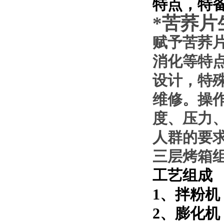
特点，特
*苦荞片
赋予苦荞
消化等特
设计，特
维修。操
度、压力
人群
的要
三层烤箱
工艺组成
1、拌粉
2、膨化机