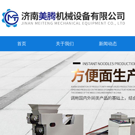
首页
关于我们
新闻动态