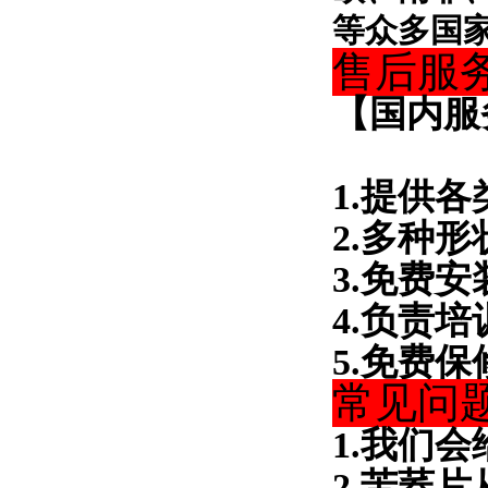
等众多国
售后服
【国内服
1.提供
2.多种
3.免费
4.负责
5.免费
常见问
1.我们
2.苦荞