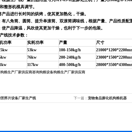
和整形机模具调节。
将产品进行长时间的烘烤，使其更加熟化，干燥。
：有八角筒、圆筒、提升单滚筒、双滚筒调味线，根据产量、产品性质配
：使产品降温，风吹使其更加干燥，也利于下一步的包装。
产线技术参数：
机功率
实耗功率
产量
尺寸
.5kw
53kw
100-150kg/h
21000*1200*2200m
5kw
76kw
200-240kg/h
23000*1500*2200m
1kw
117kw
400-500kg/h
28000*3500*4300m
备狗粮生产厂家供应商
咨询狗粮设备狗粮生产厂家供应商
询苦荞片设备厂家生产线
下一篇：
宠物食品膨化机狗粮机器