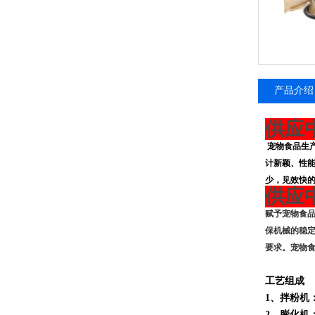
产品介绍
供应
宠物
食品
生
计新颖、性
少，见效快
供应
赋予宠物食
保机械的稳
要求。宠物
工艺组成
1
、拌粉机
2
、膨化机：