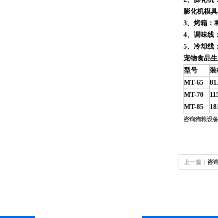
膨化机模具
3
、烤箱：
4
、调味线
5
、冷却线
宠物食品生
型号
装
MT-65
81
MT-70
11
MT-85
18
咨询狗粮设
上一篇：
咨