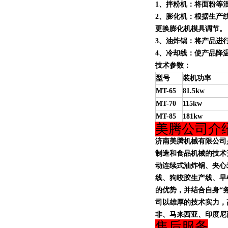
1、拌粉机：将面粉等
2、膨化机：根据生产线产量
更换膨化机模具调节。
3、油炸锅
：
将产品进
4、冷却线：使产品降
技术参数：
型号
装机功率
MT-65
81.5kw
MT-70
115kw
MT-85
181kw
美腾公司介
济南美腾机械有限公司
制造和
食品机械
的技术
动连续式油炸锅、夹心
线、狗咬胶生产线、早
的优势，并结合自身“
司以雄厚的技术实力，
非、马来西亚、印度尼
售后服务