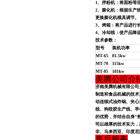
1、拌粉机：将面粉等
2、膨化机：根据生产线产量
更换膨化机模具调节。
3、
烤箱
：
将产品进行
4、冷却线：使产品降
技术参数：
型号
装机功率
MT-65
81.5kw
MT-70
115kw
MT-85
181kw
美腾公司介
济南美腾机械有限公司
制造和
食品机械
的技术
动连续式油炸锅、夹心
线、狗咬胶生产线、早
的优势，并结合自身“
司以雄厚的技术实力，
非、马来西亚、印度尼
售后服务