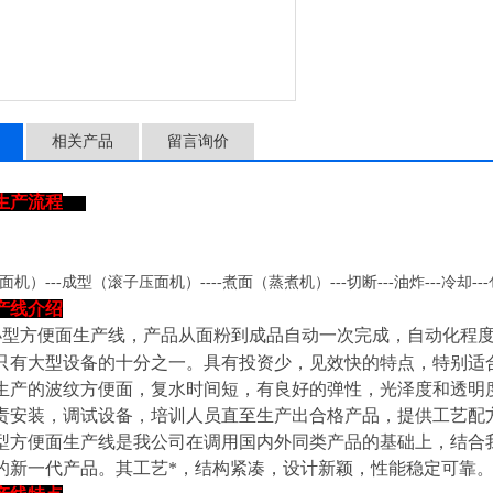
相关产品
留言询价
生产流程
面机）
---成型（滚子压面机）----煮面（蒸煮机）---切断---油炸---冷却--
产线介绍
小型方便面生产线
，
产品从面粉到成品自动一次完成，自动化程
只有大型设备的十分之一。具有投资少，见效快的特点，特别适
生产的波纹方便面，复水时间短，有良好的弹性，光泽度和透明
责安装，调试设备，培训人员直至生产出合格产品，提供工艺配
型方便面生产线是我公司在调用国内外同类产品的基础上，结合
的新一代产品。其工艺*，结构紧凑，设计新颖，性能稳定可靠