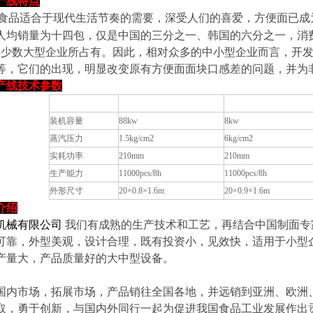
产线特点
适合于现代生活节奏的需要，深受人们的喜爱，方便面已成为
人均销量为十四包，仅是中国的三分之一、韩国的六分之一，消费
为少数大型企业所占有。因此，相对众多的中小型企业而言，开
等，它们的出现，明显改变原有方便面面块口感差的问题，并为
产线技术参数
型号
电力自动
XBF-
Ⅲ
型
蒸汽自动
XBF-Ⅲ
型
装机容量
88kw
8kw
蒸汽压力
1.5kg/cm2
6kg/cm2
实耗功率
210mm
210mm
生产能力
11000pcs/8h
11000pcs/8h
外形尺寸
20×0.8×1.6m
20×0.9×1.6m
介绍
机械有限公司
我们有成熟的生产技术和工艺，再结合中国制面专
可靠，外型美观，设计合理，既有投资小，见效快，适用于小型
产量大，产品质量好的大中型设备。
国内市场，拓展市场，产品销往全国各地，并远销到亚洲、欧洲
取，勇于创新，与国内外同行一起为促进我国食品工业发展作出