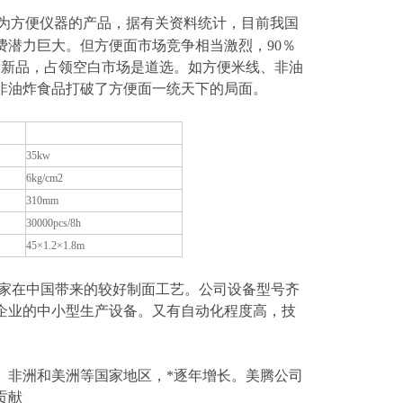
方便仪器的产品，据有关资料统计，目前我国
潜力巨大。但方便面市场竞争相当激烈，90％
发新品，占领空白市场是道选。如方便米线、非油
非油炸食品打破了方便面一统天下的局面。
蒸汽自动
XBF-Ⅳ
型
35kw
6kg/cm2
310mm
30000pcs/8h
45×1.2×1.8m
家在中国带来的较好制面工艺。公司设备型号齐
企业的中小型生产设备。又有自动化程度高，技
、非洲和美洲等国家地区，*逐年增长。
美腾
公司
贡献