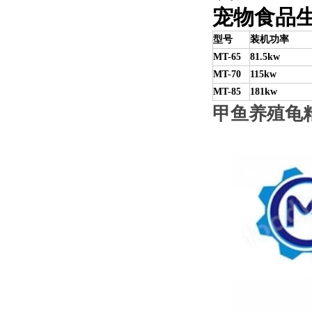
宠物食品
型号
装机功率
MT-65
81.5kw
MT-70
115kw
MT-85
181kw
甲鱼养殖龟