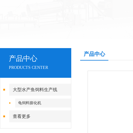
产品中心
产品中心
PRODUCTS CENTER
大型水产鱼饲料生产线
龟饲料膨化机
查看更多