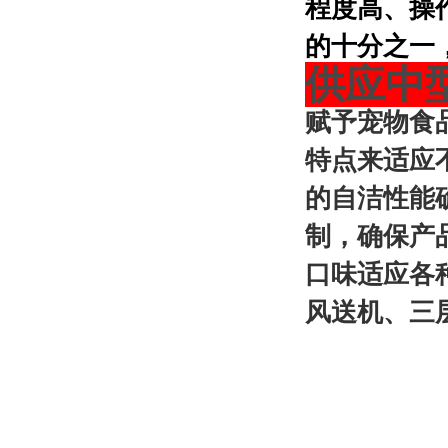
程度高、操
的十分之一
供应中
赋予宠物食
特点来适应
的自洁性能
制，确保产
口味适应各
风送机、三