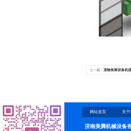
上一篇：
宠物鱼粮设备机
网站首页
关于
济南美腾机械设备