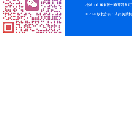
地址：山东省德州市齐河县胡
© 2026 版权所有：济南美