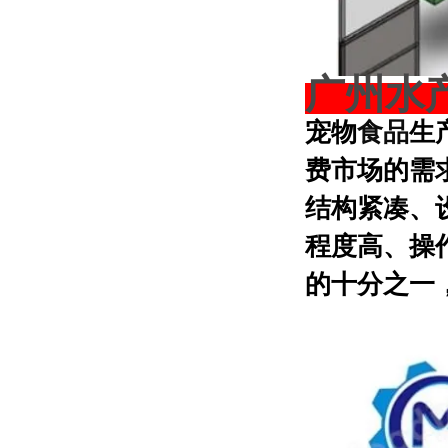
广州水
宠物
食品
生
费市场的需
结构紧凑、
程度高、操
的十分之一