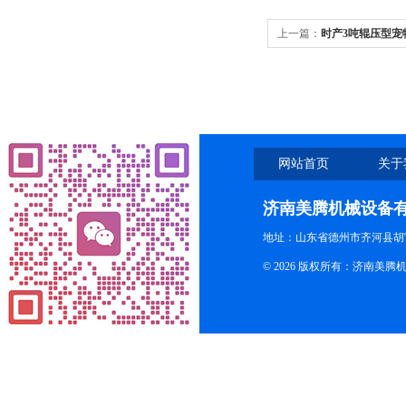
上一篇：
时产3吨辊压型宠
食品膨化机
网站首页
关于
济南美腾机械设备
地址：山东省德州市齐河县胡
© 2026 版权所有：济南美