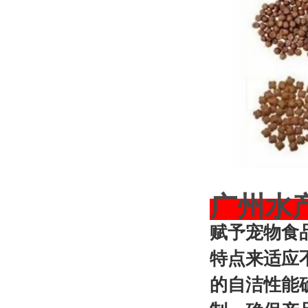
广州水
赋予宠物食
特点来适应
的自洁性能