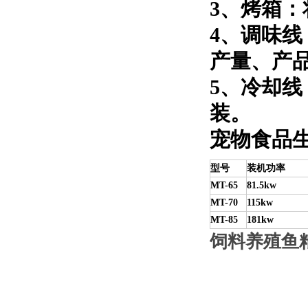
3
、烤箱：
4
、调味线
产量、产
5
、冷却线
装。
宠物食品
型号
装机功率
MT-65
81.5kw
MT-70
115kw
MT-85
181kw
饲料养殖鱼