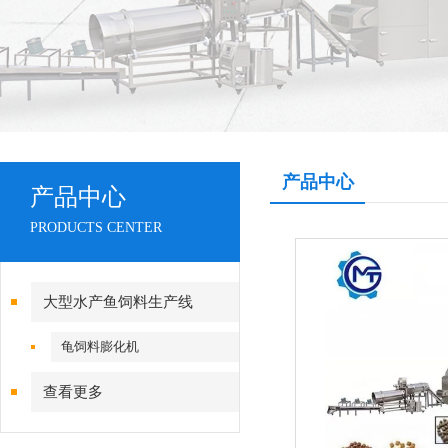
产品中心
产品中心
PRODUCTS CENTER
大型水产鱼饲料生产线
龟饲料膨化机
查看更多