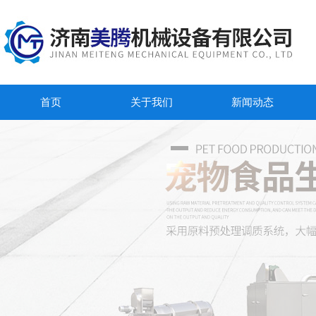
首页
关于我们
新闻动态