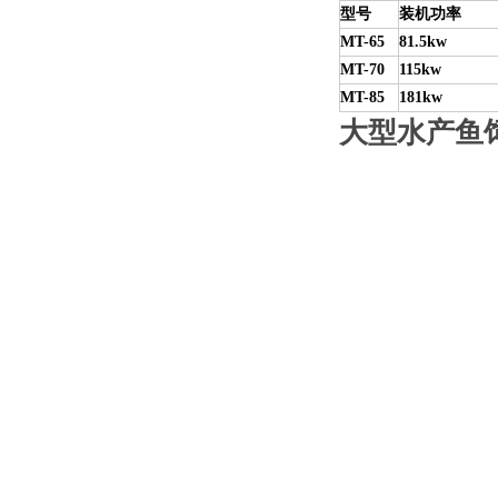
型号
装机功率
MT-65
81.5kw
MT-70
115kw
MT-85
181kw
大型水产鱼