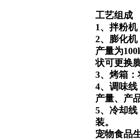
工艺组成
1
、拌粉机
2
、膨化机
产量为100
状可更换
3
、烤箱：
4
、调味线
产量、产
5
、冷却线
装。
宠物食品