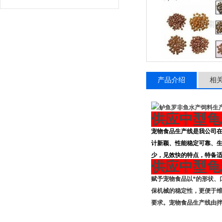
产品介绍
相
供应中型龟
宠物
食品
生产线是我公司
计新颖、性能稳定可靠、
少，见效快的特点，特备
供应中型龟
赋予宠物食品以*的形状、
保机械的稳定性，更便于
要求。宠物食品生产线由