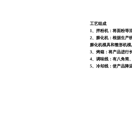
工艺组成
1
、拌粉机：将面粉等
2
、膨化机：根据生产线产
膨化机模具和整形机模
3
、烤箱：将产品进行
4
、调味线：有八角筒
5
、冷却线：使产品降