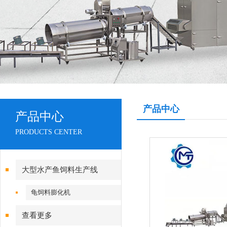
产品中心
产品中心
PRODUCTS CENTER
大型水产鱼饲料生产线
龟饲料膨化机
查看更多