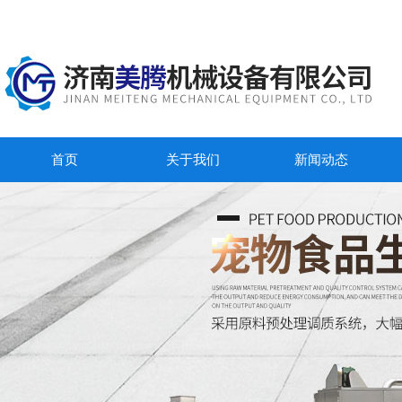
首页
关于我们
新闻动态