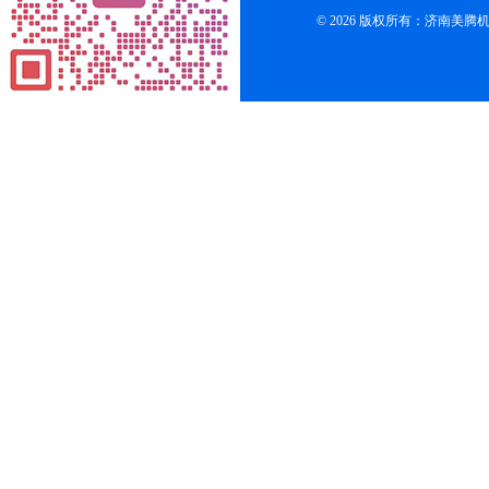
© 2026 版权所有：济南美